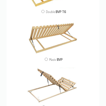
BVP T6
Double
BVP
Masív