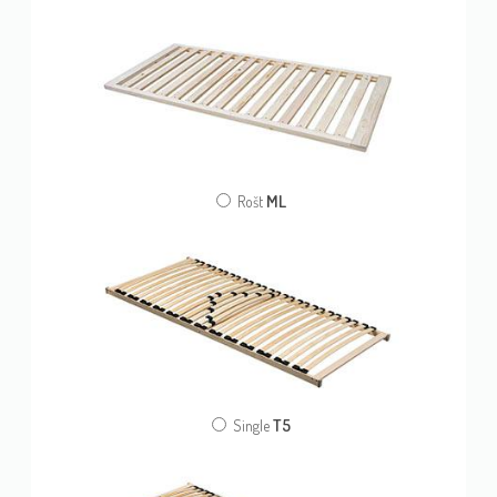
ML
Rošt
T5
Single