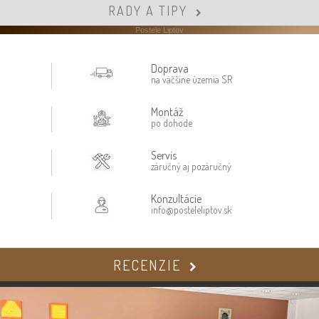
RADY A TIPY
Postele Liptov
Doprava
na väčšine územia SR
Montáž
po dohode
Servis
záručný aj pozáručný
Konzultácie
info@posteleliptov.sk
RECENZIE