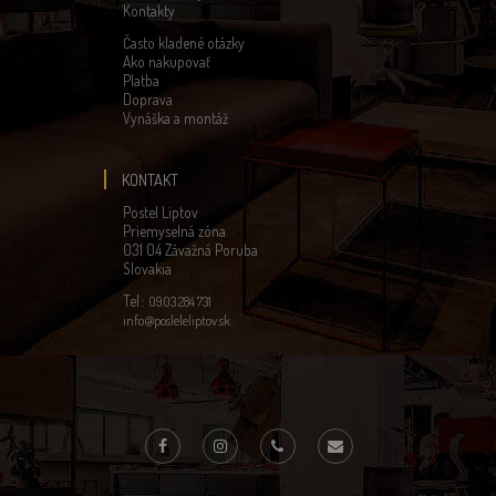
Kontakty
Často kladené otázky
Ako nakupovať
Platba
Doprava
Vynáška a montáž
KONTAKT
Postel Liptov
Priemyselná zóna
031 04 Závažná Poruba
Slovakia
Tel.:
0903 284 731
info@posleleliptov.sk