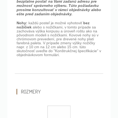
bezplatne poslať na Vami zadanú adresu pre
možnosť správneho výberu. Túto požiadavku
prosíme konzultovať v rámci objednávky alebo
ešte pred zadaním objednávky.
Nohy:
bez
každú posteľ je možné vyhotoviť
nožičiek
alebo s nožičkami, v tomto prípade sa
zachováva výška korpusu a úroveň roštu ako na
pôvodnom modeli s nožičkami. Kovové nohy sú v
chrómovom prevedení, pre drevené nohy platí
farebná paleta. V prípade zmeny výšky nožičky
napr. z 10 cm na 12 cm alebo 15 cm. túto
skutočnosť uveďte do "Konštrukčnej špecifikácie" v
objednávkovom formulári.
ROZMERY