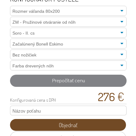
Prepočítať cenu
276
€
Konfigurovaná
cena s DPH
Objednať