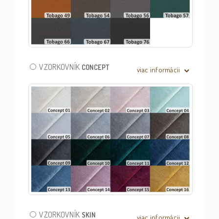
VZORKOVNÍK
CONCEPT
viac informácii
VZORKOVNÍK
SKIN
viac informácii