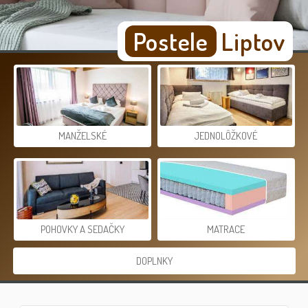
Postele
Liptov
MANŽELSKÉ
JEDNOLÔŽKOVÉ
POHOVKY A SEDAČKY
MATRACE
DOPLNKY