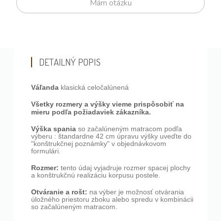
Mám otázku
DETAILNÝ POPIS
Váľanda
klasická celočalúnená
Všetky rozmery a výšky vieme prispôsobiť na
mieru podľa požiadaviek zákazníka.
Výška spania
so začalúneným matracom podľa
výberu : štandardne 42 cm úpravu výšky uveďte do
"konštrukčnej poznámky" v objednávkovom
formulári.
Rozmer:
tento údaj vyjadruje rozmer spacej plochy
a konštrukčnú realizáciu korpusu postele.
Otváranie a rošt:
na výber je možnosť otvárania
úložného priestoru zboku alebo spredu v kombinácii
so začalúneným matracom.