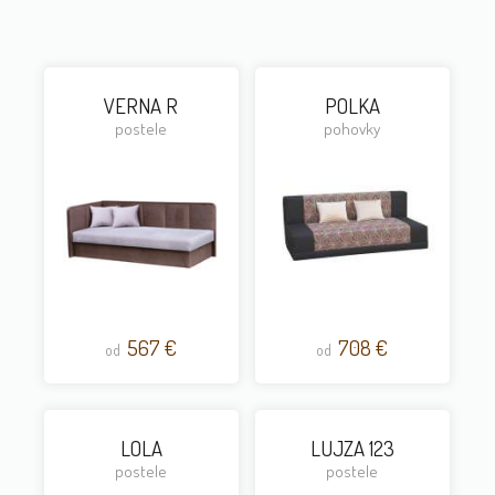
VERNA R
POLKA
postele
pohovky
567 €
708 €
od
od
LOLA
LUJZA 123
postele
postele