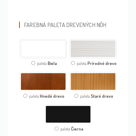
FAREBNÁ PALETA DREVENÝCH NÔH
Biela
Prírodné drevo
paleta
paleta
Hnedé drevo
Staré drevo
paleta
paleta
Čierna
paleta