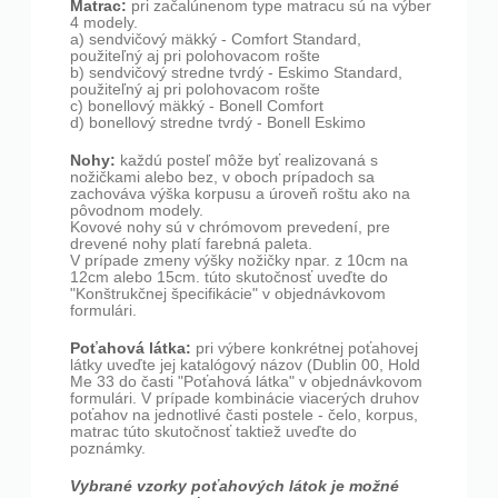
Matrac:
pri začalúnenom type matracu sú na výber
4 modely.
a) sendvičový mäkký - Comfort Standard,
použiteľný aj pri polohovacom rošte
b) sendvičový stredne tvrdý - Eskimo Standard,
použiteľný aj pri polohovacom rošte
c) bonellový mäkký - Bonell Comfort
d) bonellový stredne tvrdý - Bonell Eskimo
Nohy:
každú posteľ môže byť realizovaná s
nožičkami alebo bez, v oboch prípadoch sa
zachováva výška korpusu a úroveň roštu ako na
pôvodnom modely.
Kovové nohy sú v chrómovom prevedení, pre
drevené nohy platí farebná paleta.
V prípade zmeny výšky nožičky npar. z 10cm na
12cm alebo 15cm. túto skutočnosť uveďte do
"Konštrukčnej špecifikácie" v objednávkovom
formulári.
Poťahová látka:
pri výbere konkrétnej poťahovej
látky uveďte jej katalógový názov (Dublin 00, Hold
Me 33 do časti "Poťahová látka" v objednávkovom
formulári. V prípade kombinácie viacerých druhov
poťahov na jednotlivé časti postele - čelo, korpus,
matrac túto skutočnosť taktiež uveďte do
poznámky.
Vybrané vzorky poťahových látok je možné