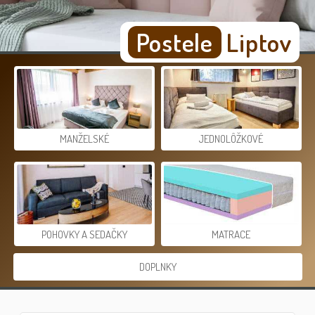
Postele
Liptov
MANŽELSKÉ
JEDNOLÔŽKOVÉ
POHOVKY A SEDAČKY
MATRACE
DOPLNKY