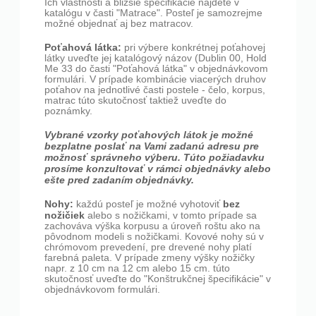
Ich vlastnosti a bližšie špecifikácie nájdete v
katalógu v časti "Matrace". Posteľ je samozrejme
možné objednať aj bez matracov.
Poťahová látka:
pri výbere konkrétnej poťahovej
látky uveďte jej katalógový názov (Dublin 00, Hold
Me 33 do časti "Poťahová látka" v objednávkovom
formulári. V prípade kombinácie viacerých druhov
poťahov na jednotlivé časti postele - čelo, korpus,
matrac túto skutočnosť taktiež uveďte do
poznámky.
Vybrané vzorky poťahových látok je možné
bezplatne poslať na Vami zadanú adresu pre
možnosť správneho výberu. Túto požiadavku
prosíme konzultovať v rámci objednávky alebo
ešte pred zadaním objednávky.
Nohy:
bez
každú posteľ je možné vyhotoviť
nožičiek
alebo s nožičkami, v tomto prípade sa
zachováva výška korpusu a úroveň roštu ako na
pôvodnom modeli s nožičkami. Kovové nohy sú v
chrómovom prevedení, pre drevené nohy platí
farebná paleta. V prípade zmeny výšky nožičky
napr. z 10 cm na 12 cm alebo 15 cm. túto
skutočnosť uveďte do "Konštrukčnej špecifikácie" v
objednávkovom formulári.