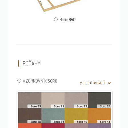
BVP
Masív
POŤAHY
VZORKOVNÍK
SORO
viac informácii