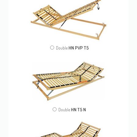
HN PVP T5
Double
HN T5 N
Double