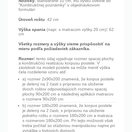
Nožičky:
štandardne 10 cm, inú výšku uveďte do
"Konštrukčnej poznámky" v objednávkovom
formulári
Úroveň roštu
: 42 cm
Výška spania
:
(napr. s matracom výšky 20 cm)
62
cm
Všetky rozmery a výšky vieme prispôsobiť na
mieru podľa požiadaviek zákazníka.
Rozmer:
tento údaj vyjadruje rozmer spacej plochy
a konštrukčnú realizáciu korpusu postele. V
závislosti na modeli postele sa môže meniť výška
čela rozdelenie vzoru atď.
a) rozmer 2x90x200 znamená, že korpus postele
je delený na 2 časti s prípravou na uloženie
dvoch roštov odpovedajúcich rozmeru spacej
plochy 90x200 cm a následnej aplikácii matracov
o rozmere 90x200 cm.
b) rozmer 180x200 znamená, že korpus postele
je delený na 2 časti, s prípravou na uloženie
jedného roštu o rozmere 180x200 cm a matraca
s rozmerom 180x200 cm. Pri tejto možnosti však
treba počítať so sťaženou manipuláciou najme pri
vynáške v bytových domoch.