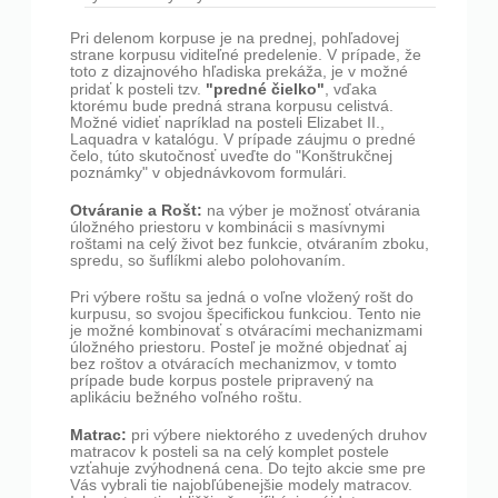
Pri delenom korpuse je na prednej, pohľadovej
strane korpusu viditeľné predelenie. V prípade, že
toto z dizajnového hľadiska prekáža, je v možné
"predné čielko"
pridať k posteli tzv.
, vďaka
ktorému bude predná strana korpusu celistvá.
Možné vidieť napríklad na posteli Elizabet II.,
Laquadra v katalógu. V prípade záujmu o predné
čelo, túto skutočnosť uveďte do "Konštrukčnej
poznámky" v objednávkovom formulári.
Otváranie a Rošt:
na výber je možnosť otvárania
úložného priestoru v kombinácii s masívnymi
roštami na celý život bez funkcie, otváraním zboku,
spredu, so šuflíkmi alebo polohovaním.
Pri výbere roštu sa jedná o voľne vložený rošt do
kurpusu, so svojou špecifickou funkciou. Tento nie
je možné kombinovať s otváracími mechanizmami
úložného priestoru. Posteľ je možné objednať aj
bez roštov a otváracích mechanizmov, v tomto
prípade bude korpus postele pripravený na
aplikáciu bežného voľného roštu.
Matrac:
pri výbere niektorého z uvedených druhov
matracov k posteli sa na celý komplet postele
vzťahuje zvýhodnená cena. Do tejto akcie sme pre
Vás vybrali tie najobľúbenejšie modely matracov.