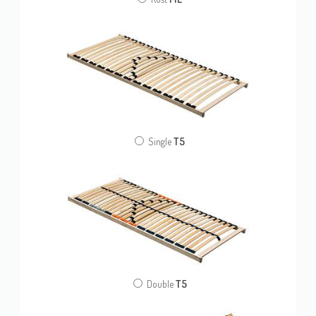
T5
Single
T5
Double