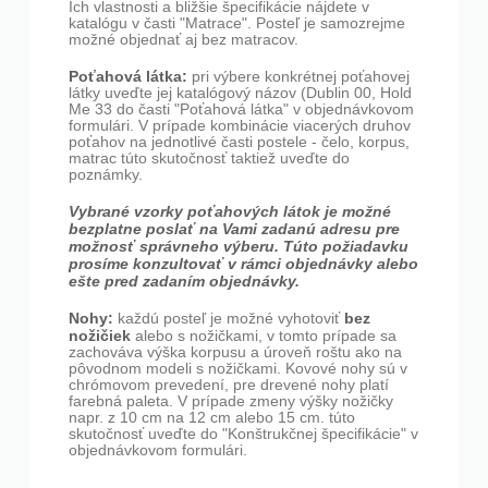
Ich vlastnosti a bližšie špecifikácie nájdete v
katalógu v časti "Matrace". Posteľ je samozrejme
možné objednať aj bez matracov.
Poťahová látka:
pri výbere konkrétnej poťahovej
látky uveďte jej katalógový názov (Dublin 00, Hold
Me 33 do časti "Poťahová látka" v objednávkovom
formulári. V prípade kombinácie viacerých druhov
poťahov na jednotlivé časti postele - čelo, korpus,
matrac túto skutočnosť taktiež uveďte do
poznámky.
Vybrané vzorky poťahových látok je možné
bezplatne poslať na Vami zadanú adresu pre
možnosť správneho výberu. Túto požiadavku
prosíme konzultovať v rámci objednávky alebo
ešte pred zadaním objednávky.
Nohy:
bez
každú posteľ je možné vyhotoviť
nožičiek
alebo s nožičkami, v tomto prípade sa
zachováva výška korpusu a úroveň roštu ako na
pôvodnom modeli s nožičkami. Kovové nohy sú v
chrómovom prevedení, pre drevené nohy platí
farebná paleta. V prípade zmeny výšky nožičky
napr. z 10 cm na 12 cm alebo 15 cm. túto
skutočnosť uveďte do "Konštrukčnej špecifikácie" v
objednávkovom formulári.