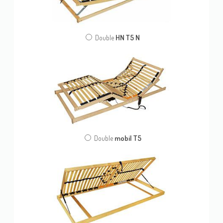
HN T5 N
Double
mobil T5
Double