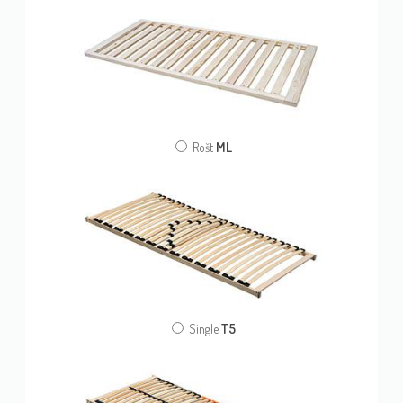
ML
Rošt
T5
Single