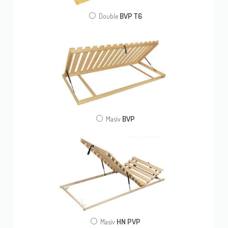
BVP T6
Double
BVP
Masív
HN PVP
Masív