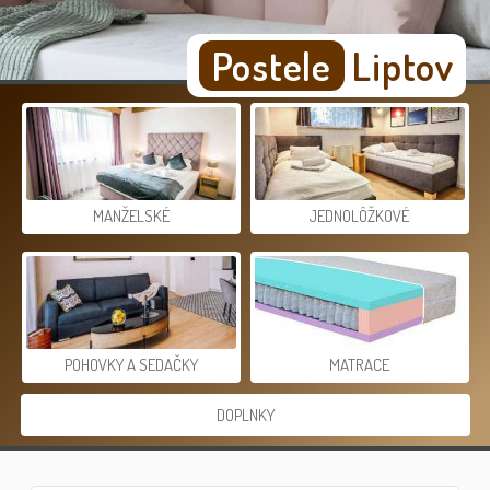
Postele
Liptov
MANŽELSKÉ
JEDNOLÔŽKOVÉ
POHOVKY A SEDAČKY
MATRACE
DOPLNKY