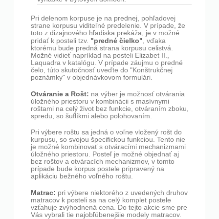
Pri delenom korpuse je na prednej, pohľadovej
strane korpusu viditeľné predelenie. V prípade, že
toto z dizajnového hľadiska prekáža, je v možné
"predné čielko"
pridať k posteli tzv.
, vďaka
ktorému bude predná strana korpusu celistvá.
Možné vidieť napríklad na posteli Elizabet II.,
Laquadra v katalógu. V prípade záujmu o predné
čelo, túto skutočnosť uveďte do "Konštrukčnej
poznámky" v objednávkovom formulári.
Otváranie a Rošt:
na výber je možnosť otvárania
úložného priestoru v kombinácii s masívnymi
roštami na celý život bez funkcie, otváraním zboku,
spredu, so šuflíkmi alebo polohovaním.
Pri výbere roštu sa jedná o voľne vložený rošt do
kurpusu, so svojou špecifickou funkciou. Tento nie
je možné kombinovať s otváracími mechanizmami
úložného priestoru. Posteľ je možné objednať aj
bez roštov a otváracích mechanizmov, v tomto
prípade bude korpus postele pripravený na
aplikáciu bežného voľného roštu.
Matrac:
pri výbere niektorého z uvedených druhov
matracov k posteli sa na celý komplet postele
vzťahuje zvýhodnená cena. Do tejto akcie sme pre
Vás vybrali tie najobľúbenejšie modely matracov.