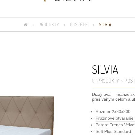
>
PRODUKTY
>
POSTELE
>
SILVIA
SILVIA
PRODUKTY
POST
01
>
Dizajnová manžel
prešívaným čelom a ú
Rozmer 2x80x200
Pružinové otváranie
Poťah: French Velve
Soft Plus Standard