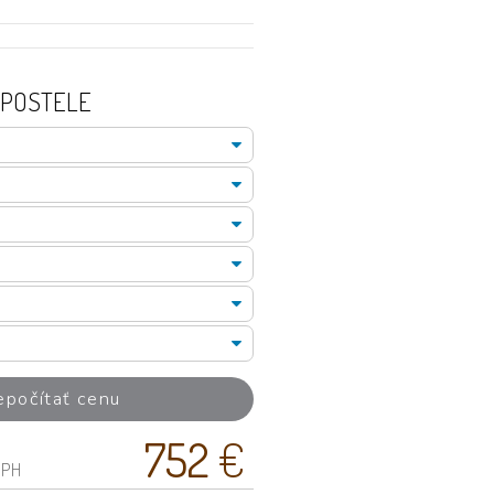
 POSTELE
epočítať cenu
752
€
DPH