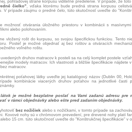
ej, pohľadovej strane korpusu viditeľné predelenie. V prípade, že toto
redné čielko"
, vďaka ktorému bude predná strana korpusu celistvá.
ógu. V prípade záujmu o predné čelo, túto skutočnosť uveďte do "Kon
e možnosť otvárania úložného priestoru v kombinácii s masívnymi 
flíkmi alebo polohovaním.
ľne vložený rošt do kurpusu, so svojou špecifickou funkciou. Tento n
oru. Posteľ je možné objednať aj bez roštov a otváracích mechani
 bežného voľného roštu.
 uvedených druhov matracov k posteli sa na celý komplet postele vzťa
enejšie modely matracov. Ich vlastnosti a bližšie špecifikácie nájdete v
bez matracov.
nkrétnej poťahovej látky uveďte jej katalógový názov (Dublin 00, Hol
ípade kombinácie viacerých druhov poťahov na jednotlivé časti po
oznámky.
látok je možné bezplatne poslať na Vami zadanú adresu pre 
vať v rámci objednávky alebo ešte pred zadaním objednávky.
bez nožičiek
yhotoviť
alebo s nožičkami, v tomto prípade sa zachová
i. Kovové nohy sú v chrómovom prevedení, pre drevené nohy platí fa
alebo 15 cm. túto skutočnosť uveďte do "Konštrukčnej špecifikácie" v 