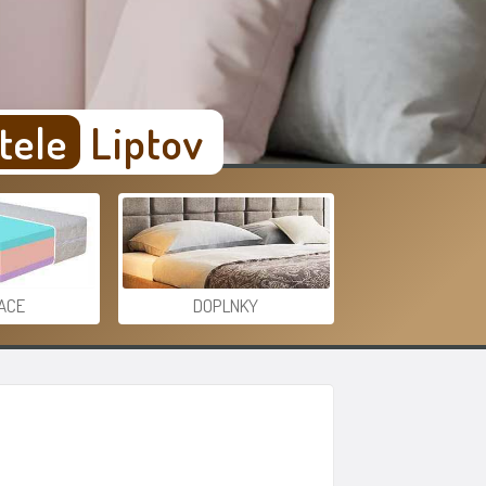
tele
Liptov
ACE
DOPLNKY