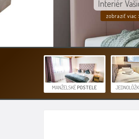
Interiér Vašich snov
zobraziť viac >
MANŽELSKÉ
POSTELE
JEDNOLÔŽ