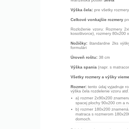
Silvia
Manželská posteľ
Výška čela:
pre všetky rozmery
Celkové vonkajšie rozmery
pr
Rozloženie vzoru: Rozmery 2x
kosoštvorce), rozmery 80x200 x
Nožičky:
štandardne 2ks výšk
formulári
Úroveň roštu:
38 cm
Výška spania
(napr. s matraco
Všetky rozmery a výšky vieme
Rozmer:
tento údaj vyjadruje r
výška čela rozdelenie vzoru atď
a) rozmer 2x90x200 znamená, 
spacej plochy 90x200 cm a n
b) rozmer 180x200 znamená, ž
matraca s rozmerom 180x200 c
domoch.