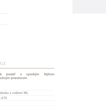
ELE
ská posteľ s vysokým štýlovo
ložným priestorom.
 zboku s roštom ML
t 675