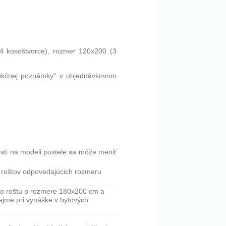
4 kosoštvorce), rozmer 120x200 (3
ukčnej poznámky" v objednávkovom
osti na modeli postele sa môže meniť
h roštov odpovedajúcich rozmeru
ého roštu o rozmere 180x200 cm a
ajme pri vynáške v bytových