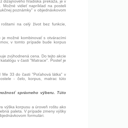
 z dizajnového hľadiska prekáža, je v
 Možné vidieť napríklad na posteli
štrukčnej poznámky" v objednávkovom
roštami na celý život bez funkcie,
ie je možné kombinovať s otváracími
zmov, v tomto prípade bude korpus
huje zvýhodnená cena. Do tejto akcie
 katalógu v časti "Matrace". Posteľ je
d Me 33 do časti "Poťahová látka" v
stele - čelo, korpus, matrac túto
možnosť správneho výberu. Túto
va výška korpusu a úroveň roštu ako
rebná paleta. V prípade zmeny výšky
objednávkovom formulári.