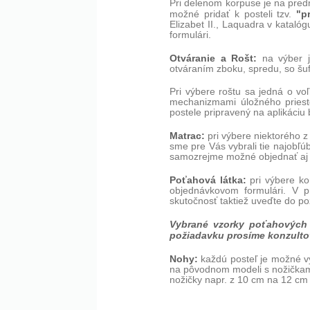
Pri delenom korpuse je na predn
"p
možné pridať k posteli tzv.
Elizabet II., Laquadra v katal
formulári.
Otváranie a Rošt:
na výber j
otváraním zboku, spredu, so šu
Pri výbere roštu sa jedná o vo
mechanizmami úložného priest
postele pripravený na aplikáciu
Matrac:
pri výbere niektorého z
sme pre Vás vybrali tie najobľúb
samozrejme možné objednať aj 
Poťahová látka:
pri výbere ko
objednávkovom formulári. V pr
skutočnosť taktiež uveďte do p
Vybrané vzorky poťahových 
požiadavku prosíme konzulto
Nohy:
každú posteľ je možné v
na pôvodnom modeli s nožičkam
nožičky napr. z 10 cm na 12 cm 