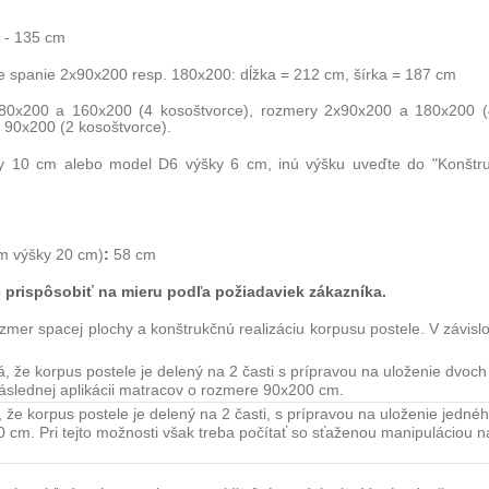
 - 135 cm
e spanie 2x90x200 resp. 180x200: dĺžka = 212 cm, šírka = 187 cm
80x200 a 160x200 (4 kosoštvorce), rozmery 2x90x200 a 180x200 (
 90x200 (2 kosoštvorce).
y 10 cm alebo model D6 výšky 6 cm, inú výšku uveďte do "Konštr
:
m výšky 20 cm)
58 cm
 prispôsobiť na mieru podľa požiadaviek zákazníka.
ozmer spacej plochy a konštrukčnú realizáciu korpusu postele. V závisl
.
že korpus postele je delený na 2 časti s prípravou na uloženie dvoc
áslednej aplikácii matracov o rozmere 90x200 cm.
e korpus postele je delený na 2 časti, s prípravou na uloženie jedn
m. Pri tejto možnosti však treba počítať so sťaženou manipuláciou n