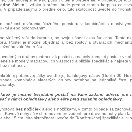
ej, pohľadovej strane korpusu viditeľné predelenie. V prípade, že toto
redné čielko"
, vďaka ktorému bude predná strana korpusu celistvá.
ógu. V prípade záujmu o predné čelo, túto skutočnosť uveďte do "Kon
e možnosť otvárania úložného priestoru v kombinácii s masívnymi 
flíkmi alebo polohovaním.
ľne vložený rošt do kurpusu, so svojou špecifickou funkciou. Tento n
oru. Posteľ je možné objednať aj bez roštov a otváracích mechani
 bežného voľného roštu.
 uvedených druhov matracov k posteli sa na celý komplet postele vzťa
enejšie modely matracov. Ich vlastnosti a bližšie špecifikácie nájdete v
bez matracov.
nkrétnej poťahovej látky uveďte jej katalógový názov (Dublin 00, Hol
ípade kombinácie viacerých druhov poťahov na jednotlivé časti po
oznámky.
látok je možné bezplatne poslať na Vami zadanú adresu pre 
vať v rámci objednávky alebo ešte pred zadaním objednávky.
bez nožičiek
yhotoviť
alebo s nožičkami, v tomto prípade sa zachová
i. Kovové nohy sú v chrómovom prevedení, pre drevené nohy platí fa
alebo 15 cm. túto skutočnosť uveďte do "Konštrukčnej špecifikácie" v 