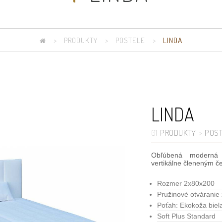
>
PRODUKTY
>
POSTELE
>
LINDA
LINDA
PRODUKTY
POST
01
>
Obľúbená moderná 
vertikálne členeným č
Rozmer 2x80x200
Pružinové otváranie
Poťah: Ekokoža biel
Soft Plus Standard