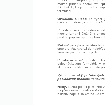
Pri delenom korpuse je na predn
"p
možné pridať k posteli tzv.
Elizabet II., Laquadra v katal
formulári.
Otváranie a Rošt:
na výber j
otváraním zboku, spredu, so šu
Pri výbere roštu sa jedná o vo
mechanizmami úložného priest
postele pripravený na aplikáciu
Matrac:
pri výbere niektorého z
sme pre Vás vybrali tie najobľúb
samozrejme možné objednať aj 
Poťahová látka:
pri výbere ko
objednávkovom formulári. V pr
skutočnosť taktiež uveďte do p
Vybrané vzorky poťahových 
požiadavku prosíme konzulto
Nohy:
každú posteľ je možné v
na pôvodnom modeli s nožičkam
nožičky napr. z 10 cm na 12 cm 