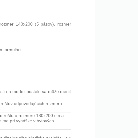
 rozmer 140x200 (5 pásov), rozmer
 formulári
osti na modeli postele sa môže meniť
h roštov odpovedajúcich rozmeru
ého roštu o rozmere 180x200 cm a
ajme pri vynáške v bytových