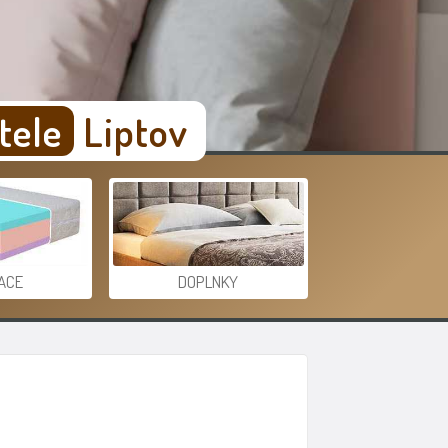
tele
Liptov
ACE
DOPLNKY