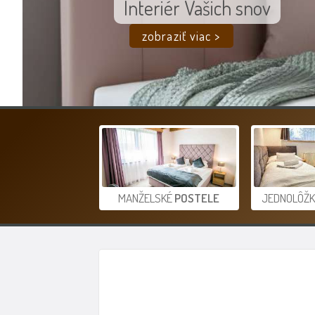
Interiér Vašich snov
zobraziť viac >
MANŽELSKÉ
POSTELE
JEDNOLÔŽ