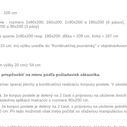
 - 105 cm
čele : rozmery 2x80x200, 160x200, 2x90x200 a 180x200 (6 pásov),
200 a 90x200 (3 pásy)
e spanie 2x90x200 resp. 180x200: dĺžka = 209 cm, šírka = 187 cm
10 cm, inú výšku uveďte do "Konštrukčnej poznámky" v objednávkovom
:
m výšky 20 cm)
54 cm
 prispôsobiť na mieru podľa požiadaviek zákazníka.
ozmer spacej plochy a konštrukčnú realizáciu korpusu postele. V závisl
.
že korpus postele je delený na 2 časti s prípravou na uloženie dvoc
áslednej aplikácii matracov o rozmere 90x200 cm.
e korpus postele je delený na 2 časti, s prípravou na uloženie jedn
m. Pri tejto možnosti však treba počítať so sťaženou manipuláciou n