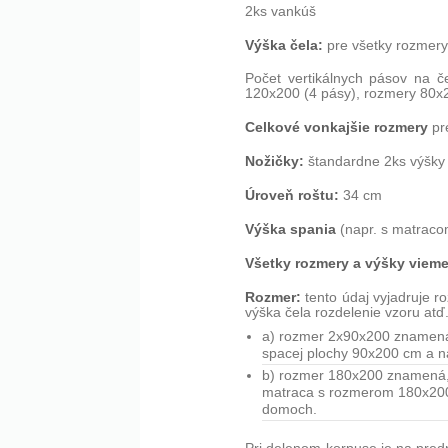
2ks vankúš
Výška čela:
pre všetky rozmery
Počet vertikálnych pásov na 
120x200 (4 pásy), rozmery 80x
Celkové vonkajšie rozmery
pr
Nožičky:
štandardne 2ks výšky 
Úroveň roštu:
34 cm
Výška spania
(napr. s matraco
Všetky rozmery a výšky vieme
Rozmer:
tento údaj vyjadruje r
výška čela rozdelenie vzoru atď
a) rozmer 2x90x200 znamená, 
spacej plochy 90x200 cm a n
b) rozmer 180x200 znamená, ž
matraca s rozmerom 180x200 c
domoch.