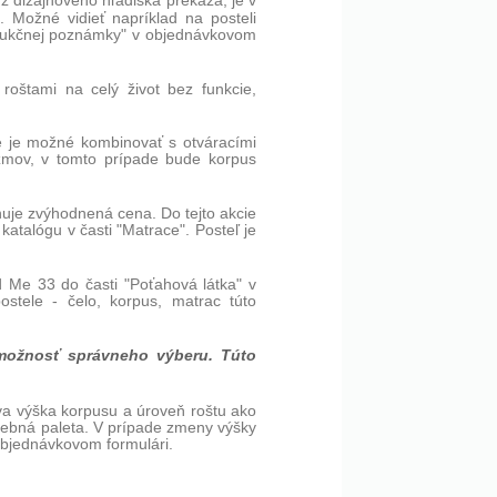
 z dizajnového hľadiska prekáža, je v
 Možné vidieť napríklad na posteli
štrukčnej poznámky" v objednávkovom
roštami na celý život bez funkcie,
ie je možné kombinovať s otváracími
zmov, v tomto prípade bude korpus
huje zvýhodnená cena. Do tejto akcie
 katalógu v časti "Matrace". Posteľ je
d Me 33 do časti "Poťahová látka" v
stele - čelo, korpus, matrac túto
možnosť správneho výberu. Túto
va výška korpusu a úroveň roštu ako
rebná paleta. V prípade zmeny výšky
objednávkovom formulári.