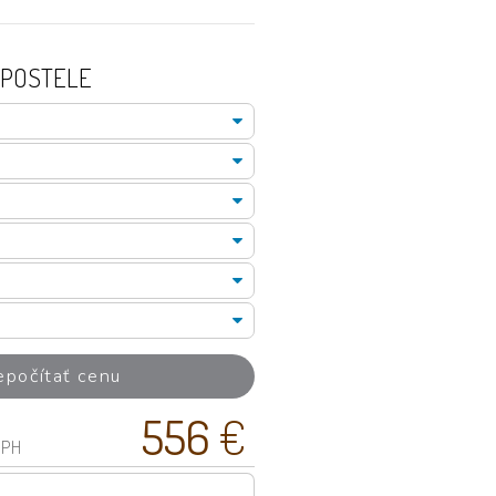
 POSTELE
epočítať cenu
556
€
DPH