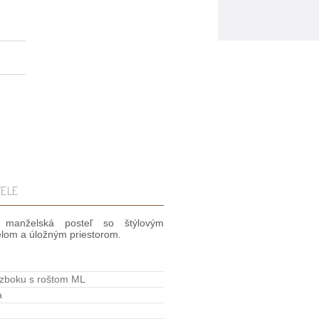
ELE
manželská posteľ so štýlovým
elom a úložným priestorom.
 zboku s roštom ML
a