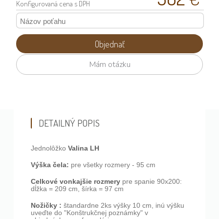
Konfigurovaná
cena s DPH
Objednať
Mám otázku
DETAILNÝ POPIS
Valina LH
Jednolôžko
Výška čela:
pre všetky rozmery - 95 cm
Celkové vonkajšie rozmery
pre spanie 90x200:
dĺžka = 209 cm, šírka = 97 cm
Nožičky :
štandardne 2ks výšky 10 cm, inú výšku
uveďte do "Konštrukčnej poznámky" v