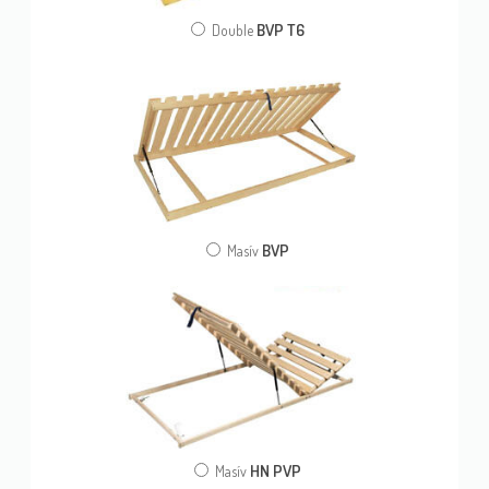
BVP T6
Double
BVP
Masív
HN PVP
Masív