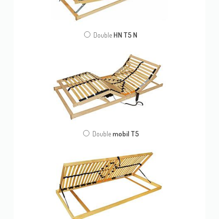
HN T5 N
Double
mobil T5
Double