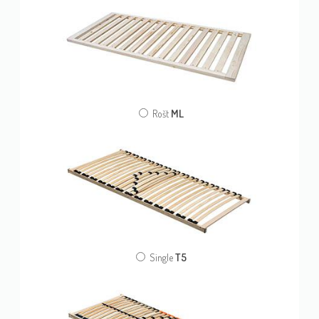
ML
Rošt
T5
Single