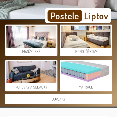
Postele
Liptov
MANŽELSKÉ
JEDNOLÔŽKOVÉ
POHOVKY A SEDAČKY
MATRACE
DOPLNKY