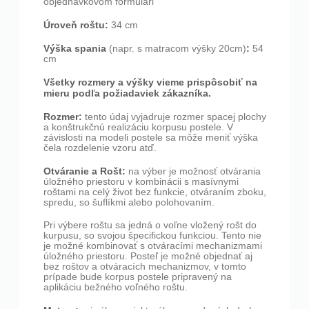
objednávkovom formulári
Úroveň roštu:
34 cm
Výška spania
:
(napr. s matracom výšky 20cm)
54
cm
Všetky rozmery a výšky vieme prispôsobiť na
mieru podľa požiadaviek zákazníka.
Rozmer:
tento údaj vyjadruje rozmer spacej plochy
a konštrukčnú realizáciu korpusu postele. V
závislosti na modeli postele sa môže meniť výška
čela rozdelenie vzoru atď.
Otváranie a Rošt:
na výber je možnosť otvárania
úložného priestoru v kombinácii s masívnymi
roštami na celý život bez funkcie, otváraním zboku,
spredu, so šuflíkmi alebo polohovaním.
Pri výbere roštu sa jedná o voľne vložený rošt do
kurpusu, so svojou špecifickou funkciou. Tento nie
je možné kombinovať s otváracími mechanizmami
úložného priestoru. Posteľ je možné objednať aj
bez roštov a otváracích mechanizmov, v tomto
prípade bude korpus postele pripravený na
aplikáciu bežného voľného roštu.