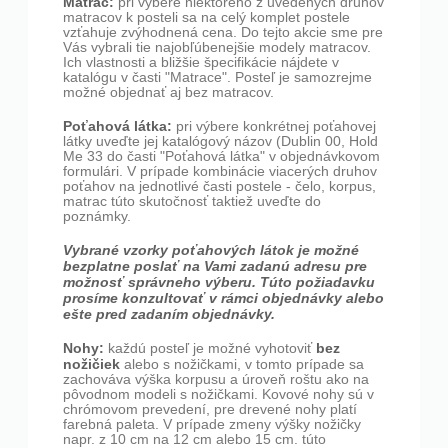
Matrac:
pri výbere niektorého z uvedených druhov
matracov k posteli sa na celý komplet postele
vzťahuje zvýhodnená cena. Do tejto akcie sme pre
Vás vybrali tie najobľúbenejšie modely matracov.
Ich vlastnosti a bližšie špecifikácie nájdete v
katalógu v časti "Matrace". Posteľ je samozrejme
možné objednať aj bez matracov.
Poťahová látka:
pri výbere konkrétnej poťahovej
látky uveďte jej katalógový názov (Dublin 00, Hold
Me 33 do časti "Poťahová látka" v objednávkovom
formulári. V prípade kombinácie viacerých druhov
poťahov na jednotlivé časti postele - čelo, korpus,
matrac túto skutočnosť taktiež uveďte do
poznámky.
Vybrané vzorky poťahových látok je možné
bezplatne poslať na Vami zadanú adresu pre
možnosť správneho výberu. Túto požiadavku
prosíme konzultovať v rámci objednávky alebo
ešte pred zadaním objednávky.
Nohy:
bez
každú posteľ je možné vyhotoviť
nožičiek
alebo s nožičkami, v tomto prípade sa
zachováva výška korpusu a úroveň roštu ako na
pôvodnom modeli s nožičkami. Kovové nohy sú v
chrómovom prevedení, pre drevené nohy platí
farebná paleta. V prípade zmeny výšky nožičky
napr. z 10 cm na 12 cm alebo 15 cm. túto