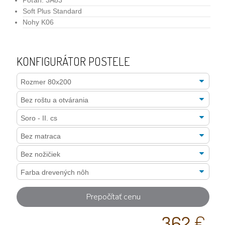
Poťah: 3A83
Soft Plus Standard
Nohy K06
KONFIGURÁTOR POSTELE
Prepočítať cenu
362
€