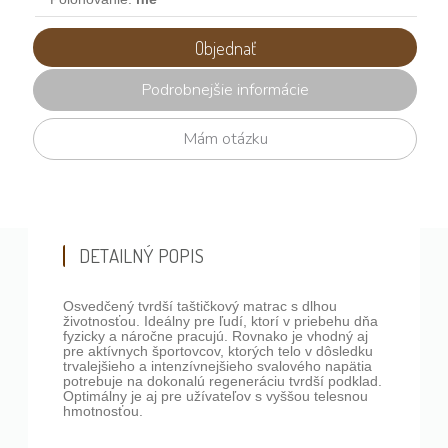
Objednať
Podrobnejšie informácie
Mám otázku
DETAILNÝ POPIS
Osvedčený tvrdší taštičkový matrac s dlhou
životnosťou. Ideálny pre ľudí, ktorí v priebehu dňa
fyzicky a náročne pracujú. Rovnako je vhodný aj
pre aktívnych športovcov, ktorých telo v dôsledku
trvalejšieho a intenzívnejšieho svalového napätia
potrebuje na dokonalú regeneráciu tvrdší podklad.
Optimálny je aj pre užívateľov s vyššou telesnou
hmotnosťou.