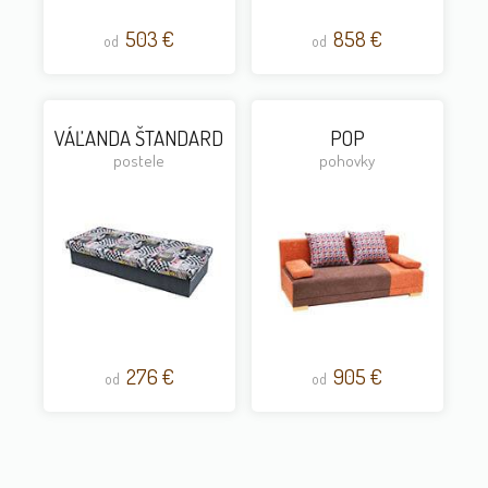
503 €
858 €
od
od
VÁĽANDA ŠTANDARD
POP
postele
pohovky
276 €
905 €
od
od