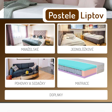
Postele
Liptov
MANŽELSKÉ
JEDNOLÔŽKOVÉ
POHOVKY A SEDAČKY
MATRACE
DOPLNKY