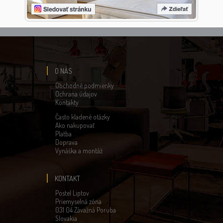
O NÁS
Obchodné podmienky
Ochrana údajov
Kontakty
Často kladené otázky
Ako nakupovať
Platba
Doprava
Vynáška a montáž
KONTAKT
Postel Liptov
Priemyselná zóna
031 04 Závažná Poruba
Slovakia