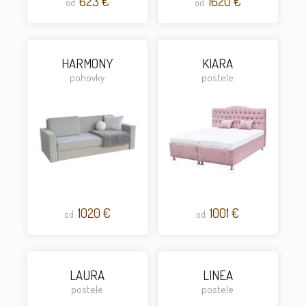
623 €
1620 €
od
od
HARMONY
KIARA
pohovky
postele
1020 €
1001 €
od
od
LAURA
LINEA
postele
postele