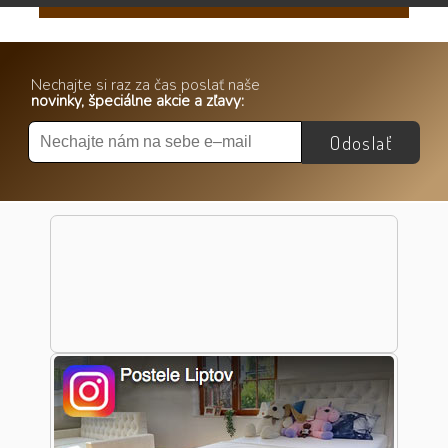
Nechajte si raz za čas poslať naše
novinky, špeciálne akcie a zľavy:
Odoslať