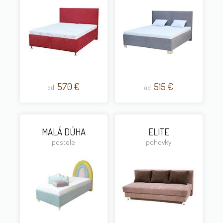
570 €
515 €
od
od
MALÁ DÚHA
ELITE
postele
pohovky