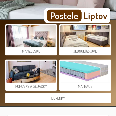
Postele
Liptov
MANŽELSKÉ
JEDNOLÔŽKOVÉ
POHOVKY A SEDAČKY
MATRACE
DOPLNKY