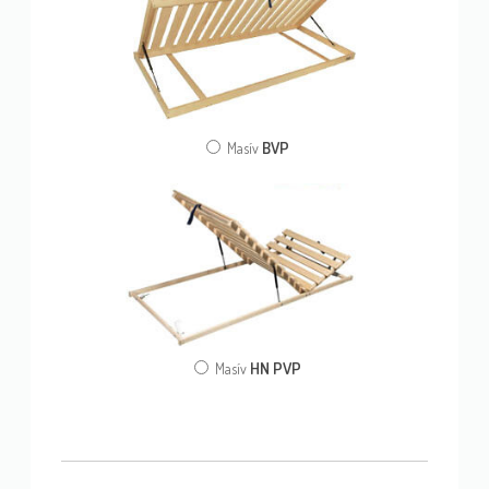
BVP
Masív
HN PVP
Masív