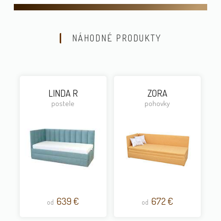
NÁHODNÉ PRODUKTY
LINDA R
ZORA
postele
pohovky
639 €
672 €
od
od