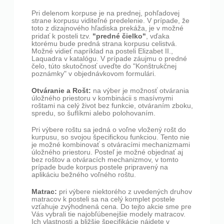
Pri delenom korpuse je na prednej, pohľadovej
strane korpusu viditeľné predelenie. V prípade, že
toto z dizajnového hľadiska prekáža, je v možné
"predné čielko"
pridať k posteli tzv.
, vďaka
ktorému bude predná strana korpusu celistvá.
Možné vidieť napríklad na posteli Elizabet II.,
Laquadra v katalógu. V prípade záujmu o predné
čelo, túto skutočnosť uveďte do "Konštrukčnej
poznámky" v objednávkovom formulári.
Otváranie a Rošt:
na výber je možnosť otvárania
úložného priestoru v kombinácii s masívnymi
roštami na celý život bez funkcie, otváraním zboku,
spredu, so šuflíkmi alebo polohovaním.
Pri výbere roštu sa jedná o voľne vložený rošt do
kurpusu, so svojou špecifickou funkciou. Tento nie
je možné kombinovať s otváracími mechanizmami
úložného priestoru. Posteľ je možné objednať aj
bez roštov a otváracích mechanizmov, v tomto
prípade bude korpus postele pripravený na
aplikáciu bežného voľného roštu.
Matrac:
pri výbere niektorého z uvedených druhov
matracov k posteli sa na celý komplet postele
vzťahuje zvýhodnená cena. Do tejto akcie sme pre
Vás vybrali tie najobľúbenejšie modely matracov.
Ich vlastnosti a bližšie špecifikácie nájdete v