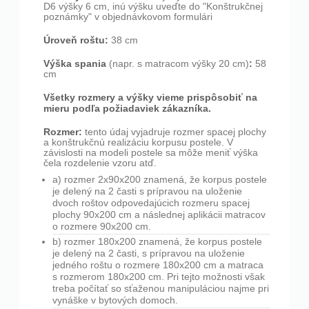
D6 výšky 6 cm, inú výšku uveďte do "Konštrukčnej
poznámky" v objednávkovom formulári
Úroveň roštu:
38 cm
Výška spania
:
(napr. s matracom výšky 20 cm)
58
cm
Všetky rozmery a výšky vieme prispôsobiť na
mieru podľa požiadaviek zákazníka.
Rozmer:
tento údaj vyjadruje rozmer spacej plochy
a konštrukčnú realizáciu korpusu postele. V
závislosti na modeli postele sa môže meniť výška
čela rozdelenie vzoru atď.
a) rozmer 2x90x200 znamená, že korpus postele
je delený na 2 časti s prípravou na uloženie
dvoch roštov odpovedajúcich rozmeru spacej
plochy 90x200 cm a následnej aplikácii matracov
o rozmere 90x200 cm.
b) rozmer 180x200 znamená, že korpus postele
je delený na 2 časti, s prípravou na uloženie
jedného roštu o rozmere 180x200 cm a matraca
s rozmerom 180x200 cm. Pri tejto možnosti však
treba počítať so sťaženou manipuláciou najme pri
vynáške v bytových domoch.