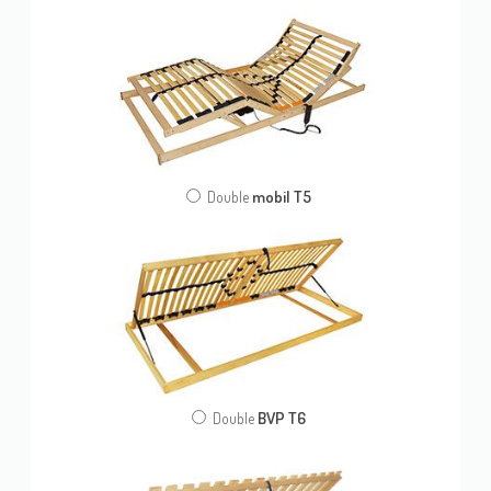
mobil T5
Double
BVP T6
Double