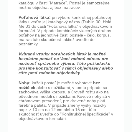
katalógu v časti "Matrace". Posteľ je samozrejme
možné objednať aj bez matracov.
Poťahová látka:
pri výbere konkrétnej poťahovej
látky uveďte jej katalógový názov (Dublin 00, Hold
Me 33 do časti "Poťahová látka" v objednávkovom
formulári. V prípade kombinácie viacerých druhov
poťahov na jednotlivé časti postele - čelo, korpus,
matrac túto skutočnosť taktiež uveďte do
poznámky.
Vybrané vzorky poťahových látok je možné
bezplatne poslať na Vami zadanú adresu pre
možnosť správneho výberu. Túto požiadavku
prosíme konzultovať v rámci objednávky alebo
ešte pred zadaním objednávky.
Nohy:
bez
každú posteľ je možné vyhotoviť
nožičiek
alebo s nožičkami, v tomto prípade sa
zachováva výška korpusu a úroveň roštu ako na
pôvodnom modeli s nožičkami. Kovové nohy sú v
chrómovom prevedení, pre drevené nohy platí
farebná paleta. V prípade zmeny výšky nožičky
napr. z 10 cm na 12 cm alebo 15 cm. túto
skutočnosť uveďte do "Konštrukčnej špecifikácie" v
objednávkovom formulári.