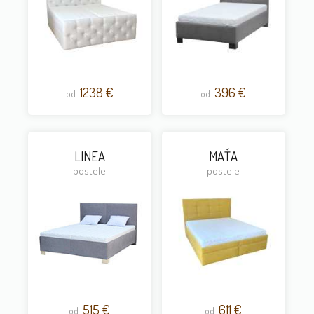
1238 €
396 €
od
od
LINEA
MAŤA
postele
postele
515 €
611 €
od
od