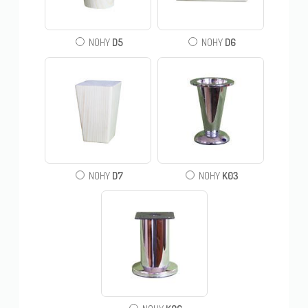
D5
D6
NOHY
NOHY
D7
K03
NOHY
NOHY