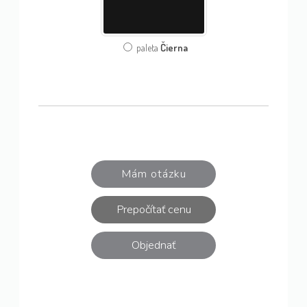
Čierna
paleta
Mám otázku
Prepočítať cenu
Objednať