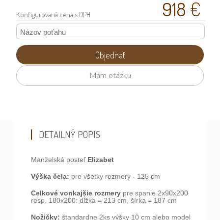
918
€
Konfigurovaná
cena s DPH
Objednať
Mám otázku
DETAILNÝ POPIS
Elizabet
Manželská posteľ
Výška čela:
pre všetky rozmery - 125 cm
Celkové vonkajšie rozmery
pre spanie 2x90x200
resp. 180x200: dĺžka = 213 cm, šírka = 187 cm
Nožičky:
štandardne 2ks výšky 10 cm alebo model