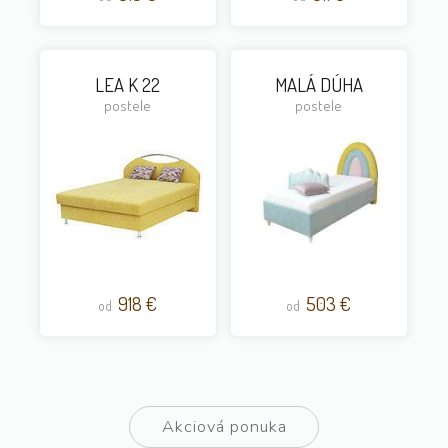
LEA K 22
MALÁ DÚHA
postele
postele
918 €
503 €
od
od
Akciová ponuka